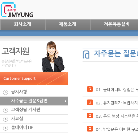
회사소개
제품소개
저온유통설비
고객지원
자주묻는 질문
품질만족을 보장하는 (주)
지명입니다.
Customer Support
01. 쿨테이너의 장점은 
공지사항
자주묻는 질문&답변
02. 유지관리가 복잡하지
고객상담 게시판
03. 온도 보상 시스템은
자료실
쿨테이너TIP
04. 방열문은 어떠한 구