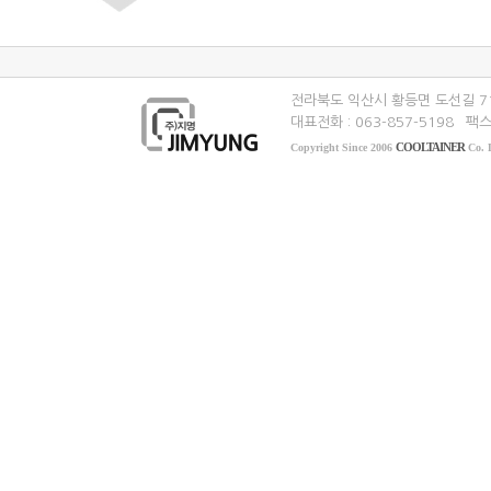
전라북도 익산시 황등면 도선길 7
대표전화 : 063-857-5198
팩스 
COOLTAINER
Copyright Since 2006
Co. L