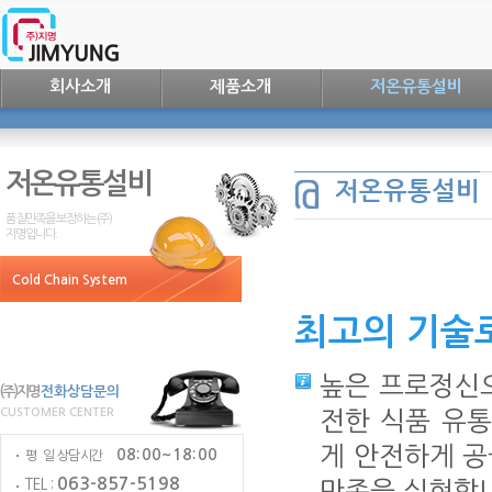
회사소개
제품소개
저온유통설비
저온유통설비
저온유통설비
품질만족을 보장하는 (주)
지명입니다.
Cold Chain System
최고의 기술
높은 프로정신
(주)지명
전화상담문의
CUSTOMER CENTER
전한 식품 유
게 안전하게 공
08:00~18:00
평 일 상담시간
063-857-5198
TEL :
만족을 실현합