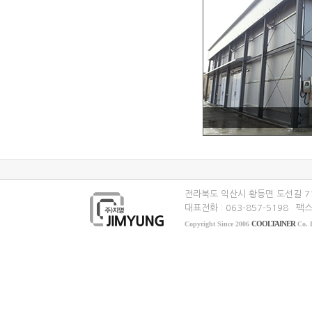
전라북도 익산시 황등면 도선길 7
대표전화 : 063-857-5198
팩스 
COOLTAINER
Copyright Since 2006
Co. L