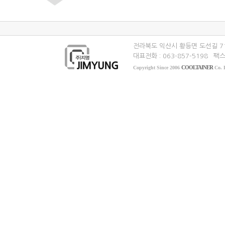
전라북도 익산시 황등면 도선길 7
대표전화 : 063-857-5198
팩스 
COOLTAINER
Copyright Since 2006
Co. L