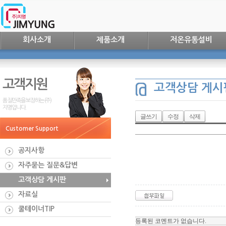
회사소개
제품소개
저온유통설비
고객지원
고객상담 게시
품질만족을 보장하는 (주)
지명입니다.
글쓰기
수정
삭제
Customer Support
공지사항
자주묻는 질문&답변
고객상담 게시판
자료실
쿨테이너TIP
등록된 코멘트가 없습니다.