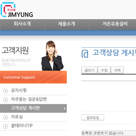
회사소개
제품소개
저온유통설비
고객지원
고객상담 게시
품질만족을 보장하는 (주)
지명입니다.
글쓰기
수정
삭제
Customer Support
공지사항
자주묻는 질문&답변
고객상담 게시판
자료실
쿨테이너TIP
등록된 코멘트가 없습니다.