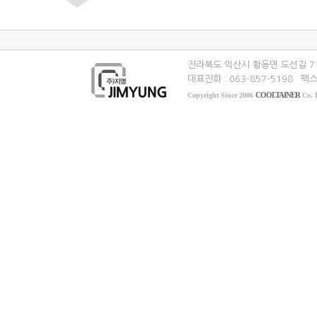
전라북도 익산시 황등면 도선길 7
대표전화 : 063-857-5198
팩스 
COOLTAINER
Copyright Since 2006
Co. L