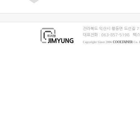
전라북도 익산시 황등면 도선길 7
대표전화 : 063-857-5198
팩스 
COOLTAINER
Copyright Since 2006
Co. L