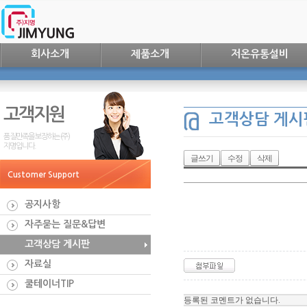
회사소개
제품소개
저온유통설비
고객지원
고객상담 게시
품질만족을 보장하는 (주)
지명입니다.
글쓰기
수정
삭제
Customer Support
공지사항
자주묻는 질문&답변
고객상담 게시판
자료실
쿨테이너TIP
등록된 코멘트가 없습니다.